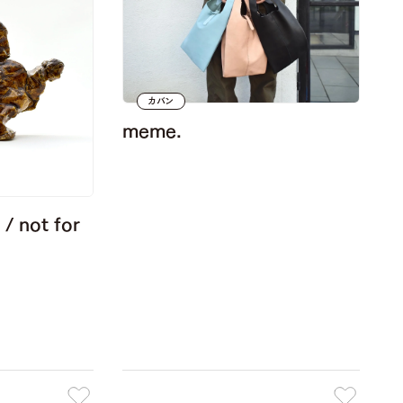
カバン
meme.
not for