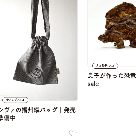
ナオミディスコ
息子が作った恐竜 / 
sale
ナオミディスコ
シヴァの播州織バッグ｜発売
準備中