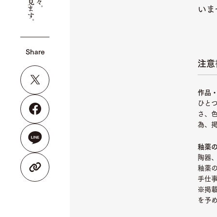
いま
Share
注意
作品
ひと
さ、
為、
釉薬
陶器
釉薬
手仕
※掲
を予