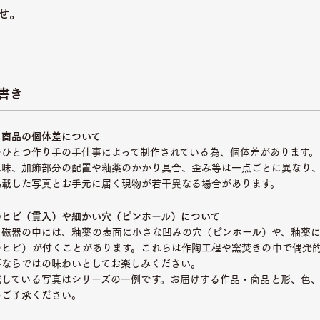
せ。
書き
・商品の個体差について
つひとつ作り手の手仕事によって制作されている為、個体差があります。
色味、加飾部分の配置や釉薬のかかり具合、歪み等は一点ごとに異なり
掲載した写真とお手元に届く現物が若干異なる場合があります。
のヒビ（貫入）や細かい穴（ピンホール）について
、磁器の中には、釉薬の表面に小さな凹みの穴（ピンホール）や、釉薬
のヒビ）が付くことがあります。これらは作陶工程や窯焚きの中で偶発
事ならではの味わいとしてお楽しみください。
載している写真はシリーズの一例です。お届けする作品・商品と形、色
めご了承ください。