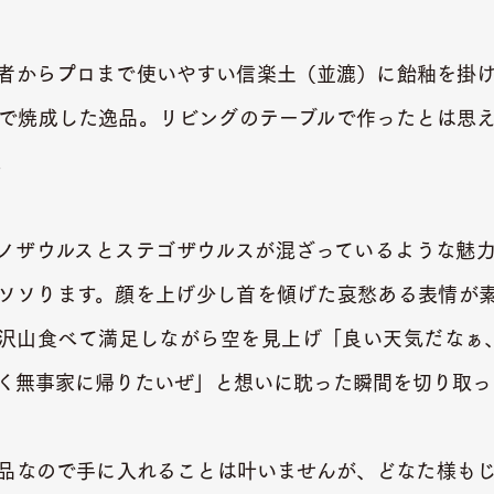
者からプロまで使いやすい信楽土（並漉）に飴釉を掛
titで焼成した逸品。リビングのテーブルで作ったとは思
。
ノザウルスとステゴザウルスが混ざっているような魅
ソソります。顔を上げ少し首を傾げた哀愁ある表情が
沢山食べて満足しながら空を見上げ「良い天気だなぁ、今
く無事家に帰りたいぜ」と想いに耽った瞬間を切り取っ
品なので手に入れることは叶いませんが、どなた様も