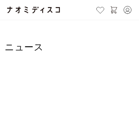
コンテ
カ
き
グ
ンツに
ー
進む
イ
め
ト
ン
き
ニュース